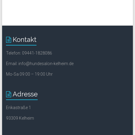
Kontakt
Telefon: 09441-1828086
Email: info@hundesalon-kelheim.de
Mo-Sa 09:00 – 19:00 Uhr
Adresse
Erikastraße 1
93309 Kelheim