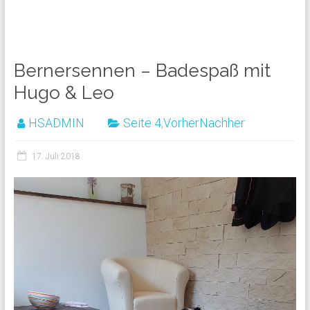
Bernersennen – Badespaß mit
Hugo & Leo
HSADMIN
Seite 4
,
VorherNachher
17. Juli 2018