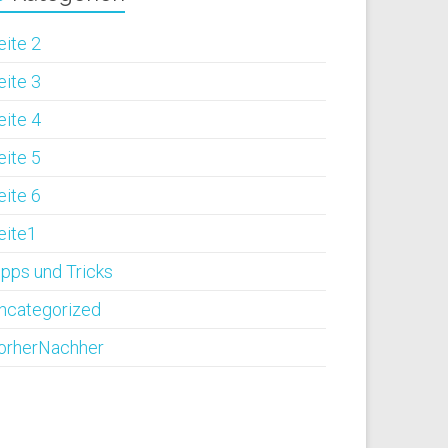
eite 2
eite 3
eite 4
eite 5
eite 6
eite1
ipps und Tricks
ncategorized
orherNachher