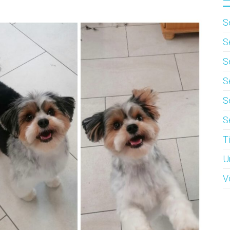
S
S
S
S
S
S
T
U
V